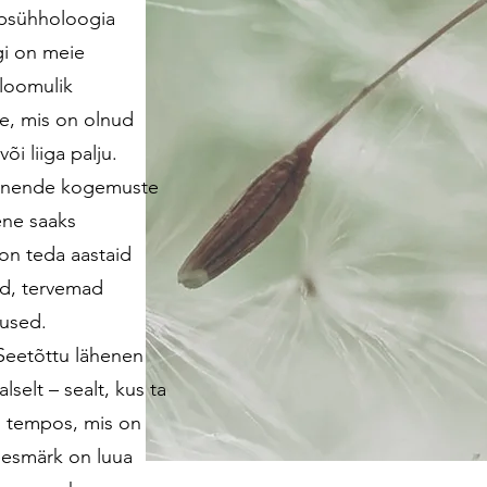
apsühholoogia
gi on meie
 loomulik
e, mis on olnud
või liiga palju.
s nende kogemuste
ene saaks
on teda aastaid
ed, tervemad
mused.
 Seetõttu lähenen
alselt – sealt, kus ta
es tempos, mis on
eesmärk on luua