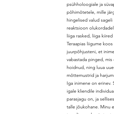
psühholoogiale ja süv
põhimõtetele, mille jär
hingelised valud sageli
reaktsioon olukordadel
liiga rasked, liiga kiired 
Teraapias liigume koo
juurpõhjusteni, et inim
vabastada pinged, mis 
hoidnud, ning luua uu
mõttemustrid ja harju
Iga inimene on erinev.
igale kliendile individua
parasjagu on, ja sellis
talle jõukohane. Minu 