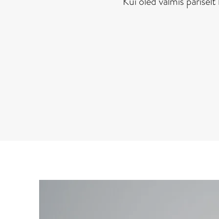
Kui oled valmis päriselt