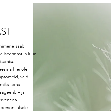
ST
inimene saab
a iseennast ja luua
isemise
eesmärk ei ole
ptomeid, vaid
, miks tema
eageerib – ja
terveneda.
spersonaalsele