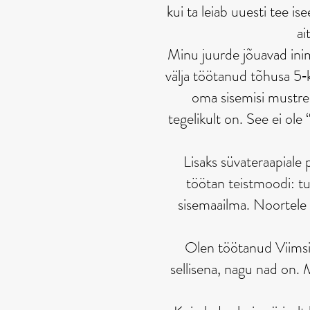
kui ta leiab uuesti tee i
ai
Minu juurde jõuavad inime
välja töötanud tõhusa 5‑
oma sisemisi mustrei
tegelikult on. See ei ole
Lisaks süvateraapiale 
töötan teistmoodi: tur
sisemaailma. Noortele 
Olen töötanud Viimsis
sellisena, nagu nad on. M