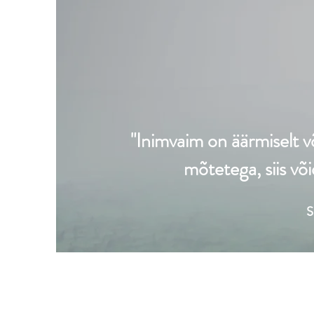
"Inimvaim on äärmiselt võ
mõtetega, siis võ
S