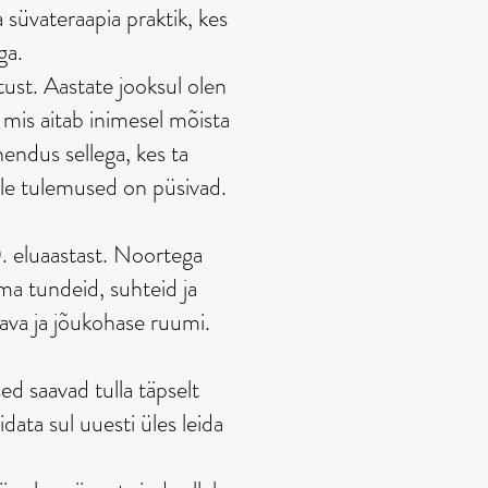
 süvateraapia praktik, kes
ga.
tust. Aastate jooksul olen
mis aitab inimesel mõista
endus sellega, kes ta
ille tulemused on püsivad.
0. eluaastast. Noortega
oma tundeid, suhteid ja
ava ja jõukohase ruumi.
d saavad tulla täpselt
data sul uuesti üles leida