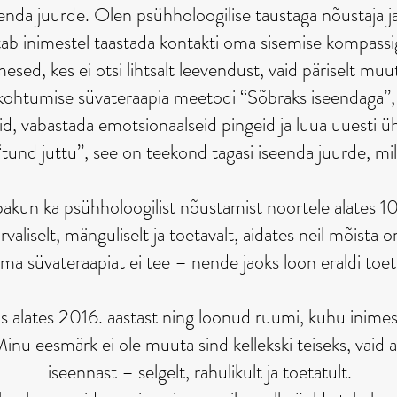
seenda juurde. Olen psühholoogilise taustaga nõustaja ja
tab inimestel taastada kontakti oma sisemise kompassi
sed, kes ei otsi lihtsalt leevendust, vaid päriselt muu
kohtumise süvateraapia meetodi “Sõbraks iseendaga”, 
d, vabastada emotsionaalseid pingeid ja luua uuesti üh
 “tund juttu”, see on teekond tagasi iseenda juurde, m
pakun ka psühholoogilist nõustamist noortele alates 1
valiselt, mänguliselt ja toetavalt, aidates neil mõista 
ma süvateraapiat ei tee – nende jaoks loon eraldi toet
 alates 2016. aastast ning loonud ruumi, kuhu inimese
inu eesmärk ei ole muuta sind kellekski teiseks, vaid ai
iseennast – selgelt, rahulikult ja toetatult.