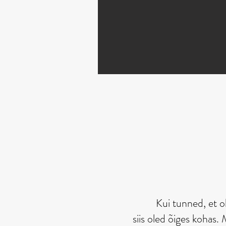
Nõ
Kui tunned, et o
siis oled õiges kohas.