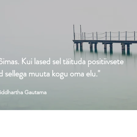
imas. Kui lased sel täituda positiivsete
id sellega muuta kogu oma elu."
iddhartha Gautama