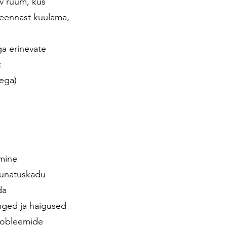
av ruum, kus
seennast kuulama,
ga erinevate
:
tega)
mine
uunatuskadu
da
nged ja haigused
probleemide