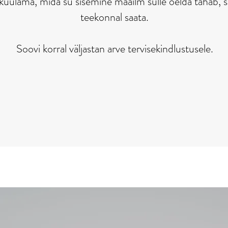
 kuulama, mida su sisemine maailm sulle öelda tahab, siis
teekonnal saata.
Soovi korral väljastan arve tervisekindlustusele.