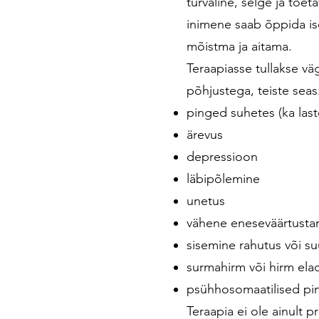
turvaline, selge ja toet
inimene saab õppida i
mõistma ja aitama.
Teraapiasse tullakse vä
põhjustega, teiste seas
pinged suhetes (ka las
ärevus
depressioon
läbipõlemine
unetus
vähene eneseväärtusta
sisemine rahutus või s
surmahirm või hirm ela
psühhosomaatilised pi
Teraapia ei ole ainult 