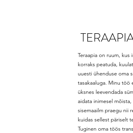
TERAAPIA
Teraapia on ruum, kus 
korraks peatuda, kuulat
uuesti ühenduse oma s
tasakaaluga. Minu töö 
üksnes leevendada süm
aidata inimesel mõista
sisemaailm praegu nii r
kuidas sellest päriselt 
Tuginen oma töös tran