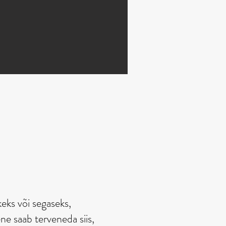
el
eks või segaseks,
ne saab terveneda siis,